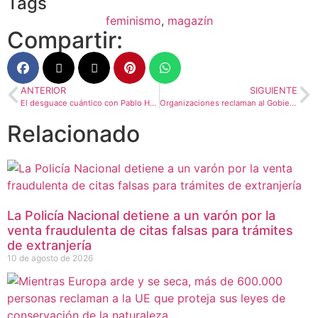
Tags
feminismo
,
magazín
Compartir:
ANTERIOR
SIGUIENTE
El desguace cuántico con Pablo Huguet, 33
Organizaciones reclaman al Gobierno reducir las emisiones del transporte
Relacionado
La Policía Nacional detiene a un varón por la
venta fraudulenta de citas falsas para trámites
de extranjería
10 de agosto de 2026