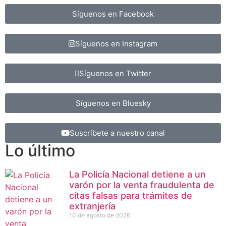
Síguenos en Facebook
Síguenos en Instagram
Síguenos en Twitter
Síguenos en Bluesky
Suscríbete a nuestro canal
Lo último
La Policía Nacional detiene a un
varón por la venta fraudulenta de
citas falsas para trámites de
extranjería
10 de agosto de 2026