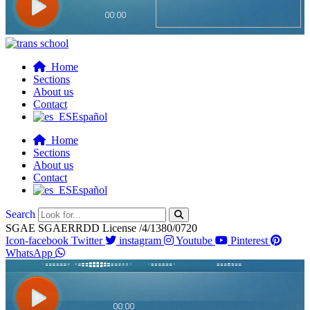
Home
Sections
About us
Contact
Español
Home
Sections
About us
Contact
Español
Search
SGAE SGAERRDD License /4/1380/0720
Icon-facebook
Twitter
instagram
Youtube
Pinterest
WhatsApp