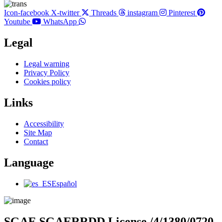
Icon-facebook
X-twitter
Threads
instagram
Pinterest
Youtube
WhatsApp
Legal
Main
Legal warning
Menu
Privacy Policy
Cookies policy
Links
Main
Accessibility
Menu
Site Map
Contact
Language
Main
Español
Menu
SGAE SGAERRDD License /4/1380/0720