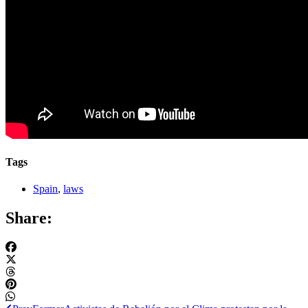
Tags
Spain
,
laws
Share: