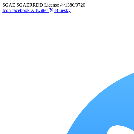
Skip
SGAE SGAERRDD License /4/1380/0720
to
Icon-facebook
X-twitter
Bluesky
content