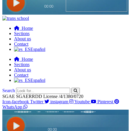
Home
Sections
About us
Contact
Español
Home
Sections
About us
Contact
Español
Search
SGAE SGAERRDD License /4/1380/0720
Icon-facebook
Twitter
instagram
Youtube
Pinterest
WhatsApp