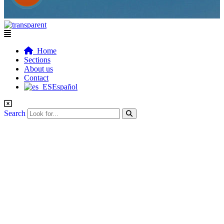
Flyout
Menu
Home
Sections
About us
Contact
Español
Search