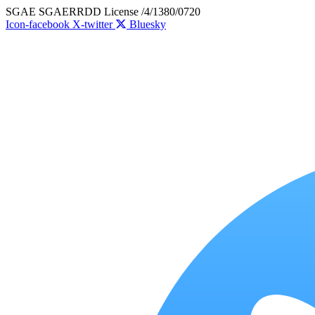
Skip
SGAE SGAERRDD License /4/1380/0720
to
Icon-facebook
X-twitter
Bluesky
content