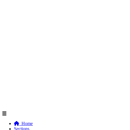
Flyout
Menu
Home
Sections