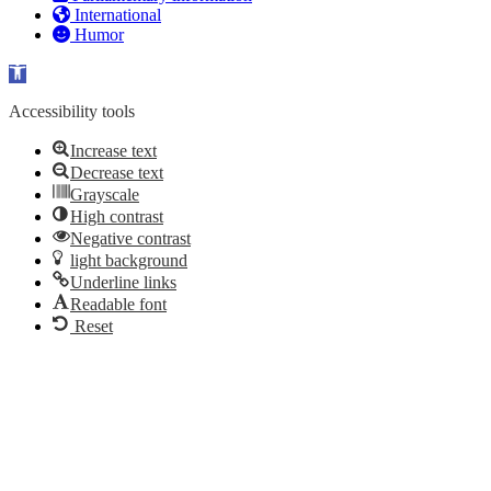
International
Humor
Open toolbar
Accessibility tools
Increase text
Decrease text
Grayscale
High contrast
Negative contrast
light background
Underline links
Readable font
Reset