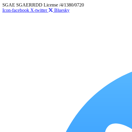
Skip
SGAE SGAERRDD License /4/1380/0720
to
Icon-facebook
X-twitter
Bluesky
content