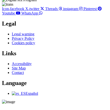
Icon-facebook
X-twitter
Threads
instagram
Pinterest
Youtube
WhatsApp
Legal
Main
Legal warning
Menu
Privacy Policy
Cookies policy
Links
Main
Accessibility
Menu
Site Map
Contact
Language
Main
Español
Menu