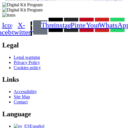
Icon-
X-
Threads
instagram
Pinterest
Youtube
WhatsAp
acebook
twitter
Legal
Main
Legal warning
Menu
Privacy Policy
Cookies policy
Links
Main
Accessibility
Menu
Site Map
Contact
Language
Main
Español