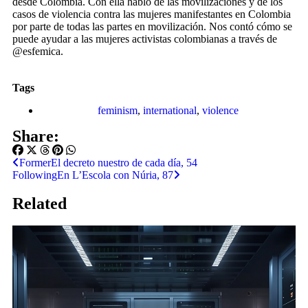
desde Colombia. Con ella hablo de las movilizaciones y de los
casos de violencia contra las mujeres manifestantes en Colombia
por parte de todas las partes en movilización. Nos contó cómo se
puede ayudar a las mujeres activistas colombianas a través de
@esfemica.
Tags
feminism
,
international
,
violence
Share:
Former
El decreto nuestro de cada día, 54
Following
En L’Escola con Núria, 87
Related