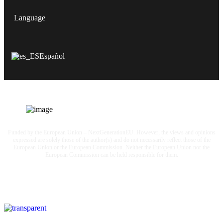
Language
Español
SGAE SGAERRDD License /4/1380/0720
Funded by the European Union – NextGenerationEU. However, the views and opinions
expressed are solely those of the author(s) and do not necessarily reflect those of the
European Union or the European Commission. Neither the European Union nor the
European Commission can be held responsible for them.
© 2026
DLVRADIO