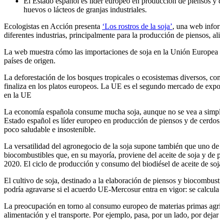
El Estado español es líder europeo en producción de piensos y 
huevos o lácteos de granjas industriales.
Ecologistas en Acción presenta
‘Los rostros de la soja’
, una web infor
diferentes industrias, principalmente para la producción de piensos, a
La web muestra cómo las importaciones de soja en la Unión Europea (UE
países de origen.
La deforestación de los bosques tropicales o ecosistemas diversos, c
finaliza en los platos europeos. La UE es el segundo mercado de expo
en la UE
La economía española consume mucha soja, aunque no se vea a simple v
Estado español es líder europeo en producción de piensos y de cerdo
poco saludable e insostenible.
La versatilidad del agronegocio de la soja supone también que uno de 
biocombustibles que, en su mayoría, proviene del aceite de soja y de p
2020. El ciclo de producción y consumo del biodiésel de aceite de soj
El cultivo de soja, destinado a la elaboración de piensos y biocombust
podría agravarse si el acuerdo UE-Mercosur entra en vigor: se calcula
La preocupación en torno al consumo europeo de materias primas agrícol
alimentación y el transporte. Por ejemplo, pasa, por un lado, por deja