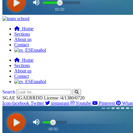
Home
Sections
About us
Contact
Español
Home
Sections
About us
Contact
Español
Search
SGAE SGAERRDD License /4/1380/0720
Icon-facebook
Twitter
instagram
Youtube
Pinterest
What