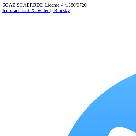
Skip
SGAE SGAERRDD License /4/1380/0720
to
Icon-facebook
X-twitter
Bluesky
content