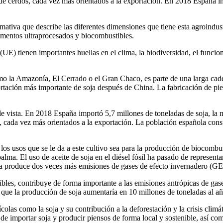
de cerdos, cada vez más orientados a la exportación. En 2018 España imp
mativa que describe las diferentes dimensiones que tiene esta agroindust
limentos ultraprocesados y biocombustibles.
) tienen importantes huellas en el clima, la biodiversidad, el funcion
omo la Amazonía, El Cerrado o el Gran Chaco, es parte de una larga cad
rtación más importante de soja después de China. La fabricación de pie
ista. En 2018 España importó 5,7 millones de toneladas de soja, la may
s, cada vez más orientados a la exportación. La población española co
los usos que se le da a este cultivo sea para la producción de biocombu
alma. El uso de aceite de soja en el diésel fósil ha pasado de represen
a produce dos veces más emisiones de gases de efecto invernadero (GEI)
ibles, contribuye de forma importante a las emisiones antrópicas de gases
 que la producción de soja aumentaría en 10 millones de toneladas al añ
as como la soja y su contribución a la deforestación y la crisis climáti
r de importar soja y producir piensos de forma local y sostenible, así c