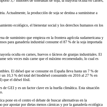
ortó 5,7 millones de toneladas de soja, la mayoría oculta en carnes,
ria. Actualmente, la producción de soja se destina a suministrar a
amiento ecológico, el bienestar social y los derechos humanos en los
ena de suministro que empieza en la frontera agrícola sudamericana y
nsos para ganadería industrial consume el 87 % de la soja importada
oría oculta en carnes, huevos o lácteos de granjas industriales. El
nsume seis veces más carne que el máximo recomendado, lo cual es
stibles. El diésel que se consume en España lleva hasta un 7 % de
tar un 10,3 % del total del biodiésel consumido en 2016 al 27 % en
 que el diésel fósil.
 de GEI y es un factor clave en la huella climática. Esta situación
o.
ca pone en el centro el debate de buscar alternativas en la
omo por apostar por dietas menos cárnicas y por la ganadería ecológica