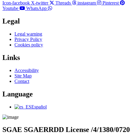
Icon-facebook
X-twitter
Threads
instagram
Pinterest
Youtube
WhatsApp
Legal
Main
Legal warning
Menu
Privacy Policy
Cookies policy
Links
Main
Accessibility
Menu
Site Map
Contact
Language
Main
Español
Menu
SGAE SGAERRDD License /4/1380/0720