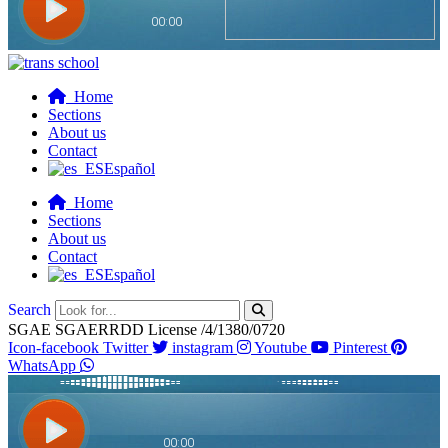
Home
Sections
About us
Contact
Español
Home
Sections
About us
Contact
Español
Search
SGAE SGAERRDD License /4/1380/0720
Icon-facebook
Twitter
instagram
Youtube
Pinterest
WhatsApp