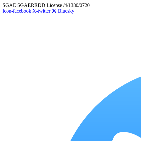
Skip
SGAE SGAERRDD License /4/1380/0720
to
Icon-facebook
X-twitter
Bluesky
content