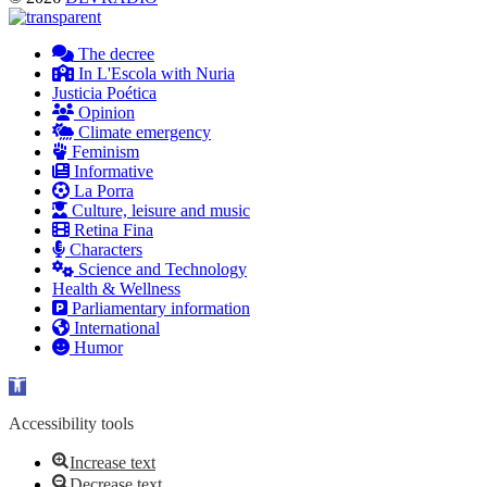
The decree
In L'Escola with Nuria
Justicia Poética
Opinion
Climate emergency
Feminism
Informative
La Porra
Culture, leisure and music
Retina Fina
Characters
Science and Technology
Health & Wellness
Parliamentary information
International
Humor
Open toolbar
Accessibility tools
Increase text
Decrease text