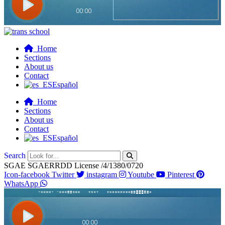
Home
Sections
About us
Contact
Español
Home
Sections
About us
Contact
Español
Search
SGAE SGAERRDD License /4/1380/0720
Icon-facebook
Twitter
instagram
Youtube
Pinterest
WhatsApp