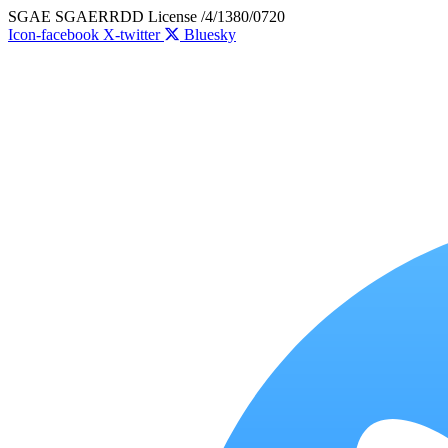
Skip
SGAE SGAERRDD License /4/1380/0720
to
Icon-facebook
X-twitter
Bluesky
content