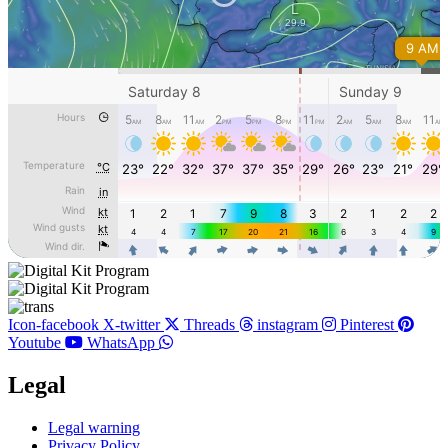
Icon-facebook
X-twitter
Threads
instagram
Pinterest
Youtube
WhatsApp
Legal
Main
Legal warning
Menu
Privacy Policy