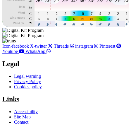
Icon-facebook
X-twitter
Threads
instagram
Pinterest
Youtube
WhatsApp
Legal
Main
Legal warning
Menu
Privacy Policy
Cookies policy
Links
Main
Accessibility
Menu
Site Map
Contact