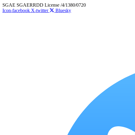
Skip
SGAE SGAERRDD License /4/1380/0720
to
Icon-facebook
X-twitter
Bluesky
content