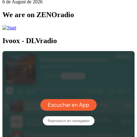
6 de August de 2026
We are on ZENOradio
Ivoox - DLVradio