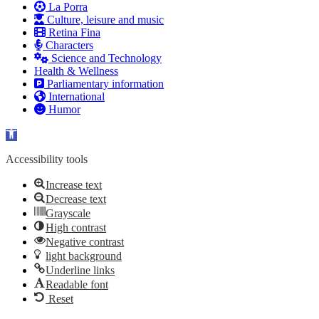
La Porra
Culture, leisure and music
Retina Fina
Characters
Science and Technology
Health & Wellness
Parliamentary information
International
Humor
Open toolbar
Accessibility tools
Increase text
Decrease text
Grayscale
High contrast
Negative contrast
light background
Underline links
Readable font
Reset