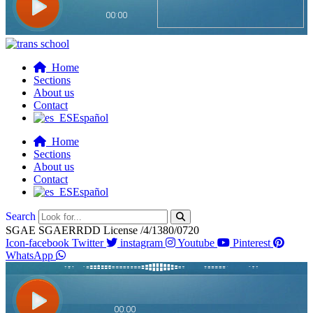
Home
Sections
About us
Contact
Español
Home
Sections
About us
Contact
Español
Search
SGAE SGAERRDD License /4/1380/0720
Icon-facebook
Twitter
instagram
Youtube
Pinterest
WhatsApp