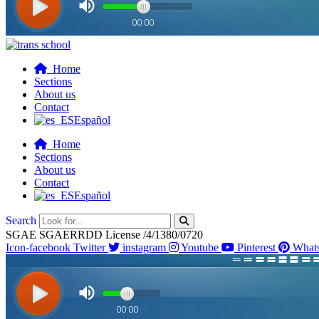
Home
Sections
About us
Contact
Español
Home
Sections
About us
Contact
Español
Search
SGAE SGAERRDD License /4/1380/0720
Icon-facebook
Twitter
instagram
Youtube
Pinterest
What