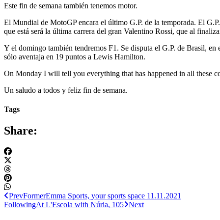
Este fin de semana también tenemos motor.
El Mundial de MotoGP encara el último G.P. de la temporada. El G.P. 
que está será la última carrera del gran Valentino Rossi, que al finaliz
Y el domingo también tendremos F1. Se disputa el G.P. de Brasil, en el
sólo aventaja en 19 puntos a Lewis Hamilton.
On Monday I will tell you everything that has happened in all these c
Un saludo a todos y feliz fin de semana.
Tags
Share:
Prev
Former
Emma Sports, your sports space 11.11.2021
Following
At L'Escola with Núria, 105
Next