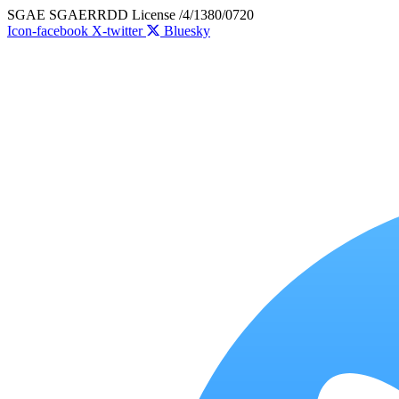
Skip
SGAE SGAERRDD License /4/1380/0720
to
Icon-facebook
X-twitter
Bluesky
content