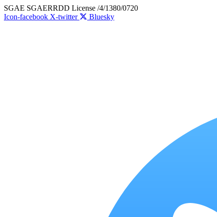
Skip
SGAE SGAERRDD License /4/1380/0720
to
Icon-facebook
X-twitter
Bluesky
content