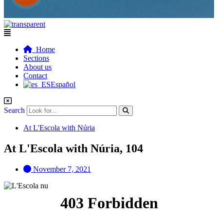
Flyout
Menu
Home
Sections
About us
Contact
Español
Search
At L'Escola with Núria
At L'Escola with Núria, 104
November 7, 2021