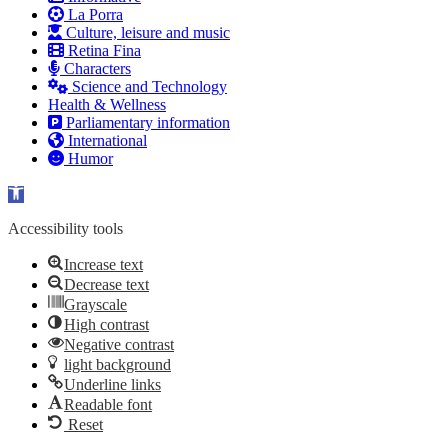
La Porra
Culture, leisure and music
Retina Fina
Characters
Science and Technology
Health & Wellness
Parliamentary information
International
Humor
Open toolbar
Accessibility tools
Increase text
Decrease text
Grayscale
High contrast
Negative contrast
light background
Underline links
Readable font
Reset