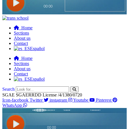
Home
Sections
About us
Contact
Español
Home
Sections
About us
Contact
Español
Search
SGAE SGAERRDD License /4/1380/0720
Icon-facebook
Twitter
instagram
Youtube
Pinterest
WhatsApp