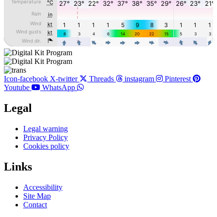
Icon-facebook
X-twitter
Threads
instagram
Pinterest
Youtube
WhatsApp
Legal
Main
Legal warning
Menu
Privacy Policy
Cookies policy
Links
Main
Accessibility
Menu
Site Map
Contact