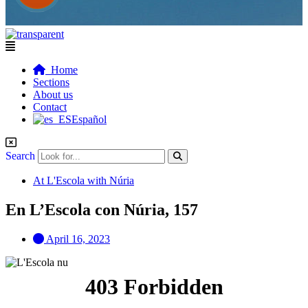
Flyout
Menu
Home
Sections
About us
Contact
Español
Search
At L'Escola with Núria
En L’Escola con Núria, 157
April 16, 2023