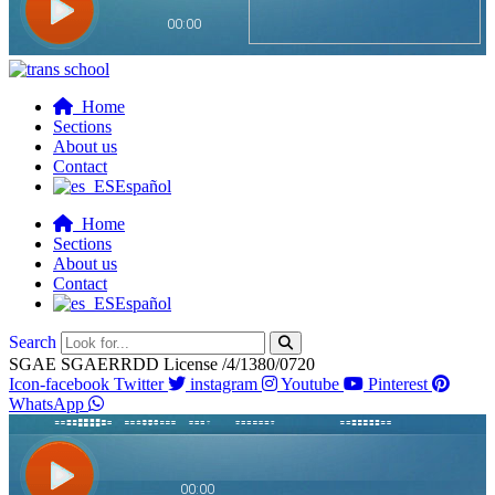
Home
Sections
About us
Contact
Español
Home
Sections
About us
Contact
Español
Search
SGAE SGAERRDD License /4/1380/0720
Icon-facebook
Twitter
instagram
Youtube
Pinterest
WhatsApp