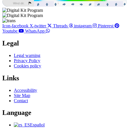
Icon-facebook
X-twitter
Threads
instagram
Pinterest
Youtube
WhatsApp
Legal
Main
Legal warning
Menu
Privacy Policy
Cookies policy
Links
Main
Accessibility
Menu
Site Map
Contact
Language
Main
Español