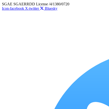
Skip
SGAE SGAERRDD License /4/1380/0720
to
Icon-facebook
X-twitter
Bluesky
content