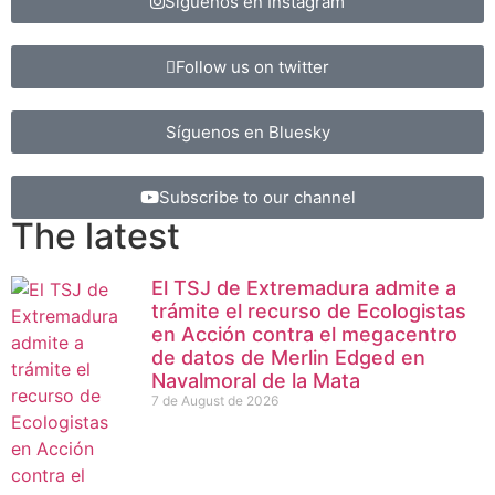
Síguenos en Instagram
Follow us on twitter
Síguenos en Bluesky
Subscribe to our channel
The latest
El TSJ de Extremadura admite a
trámite el recurso de Ecologistas
en Acción contra el megacentro
de datos de Merlin Edged en
Navalmoral de la Mata
7 de August de 2026