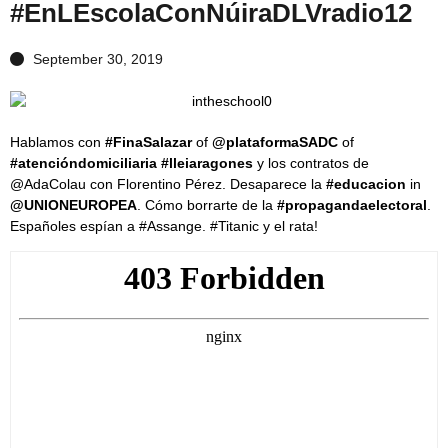
#EnLEscolaConNúiraDLVradio12
September 30, 2019
Hablamos con
#FinaSalazar
of
@plataformaSADC
of
#atencióndomiciliaria
#lleiaragones
y los contratos de
@AdaColau con Florentino Pérez. Desaparece la
#educacion
in
@UNIONEUROPEA
. Cómo borrarte de la
#propagandaelectoral
.
Españoles espían a #Assange. #Titanic y el rata!