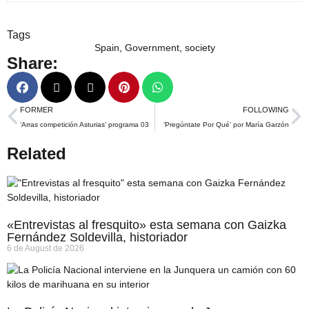
Tags
Spain
,
Government
,
society
Share:
FORMER
FOLLOWING
‘Arras competición Asturias’ programa 03
‘Pregúntate Por Qué’ por María Garzón
Related
«Entrevistas al fresquito» esta semana con Gaizka
Fernández Soldevilla, historiador
6 de August de 2026