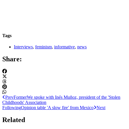
Tags
Interviews
,
feminism
,
informative
,
news
Share:
Prev
Former
We spoke with Inés Muñoz, president of the 'Stolen
Childhoods' Association
Following
Opinion table 'A slow fire' from Mexico
Next
Related