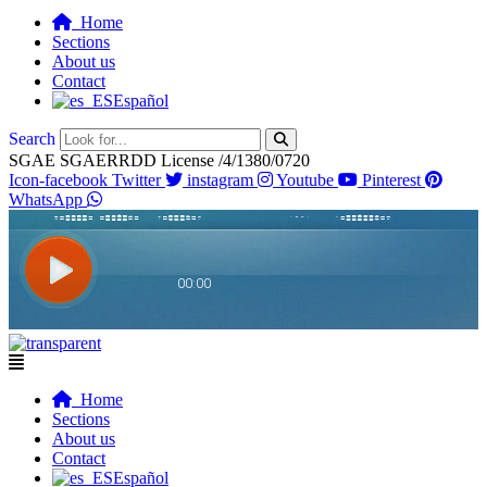
Home
Sections
About us
Contact
Español
Search
SGAE SGAERRDD License /4/1380/0720
Icon-facebook
Twitter
instagram
Youtube
Pinterest
WhatsApp
Flyout
Menu
Home
Sections
About us
Contact
Español