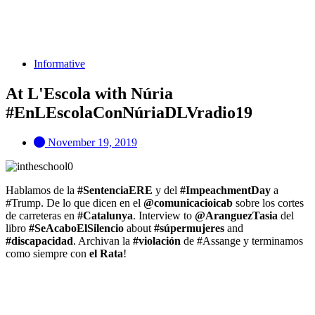
Informative
At L'Escola with Núria
#EnLEscolaConNúriaDLVradio19
November 19, 2019
Hablamos de la
#SentenciaERE
y del
#ImpeachmentDay
a
#Trump. De lo que dicen en el
@comunicacioicab
sobre los cortes
de carreteras en
#Catalunya
. Interview to
@AranguezTasia
del
libro
#SeAcaboElSilencio
about
#súpermujeres
and
#discapacidad
. Archivan la
#violación
de #Assange y terminamos
como siempre con
el Rata
!