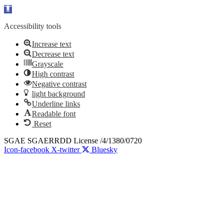
Open toolbar
Accessibility tools
Increase text
Decrease text
Grayscale
High contrast
Negative contrast
light background
Underline links
Readable font
Reset
Skip
SGAE SGAERRDD License /4/1380/0720
to
Icon-facebook
X-twitter
Bluesky
content