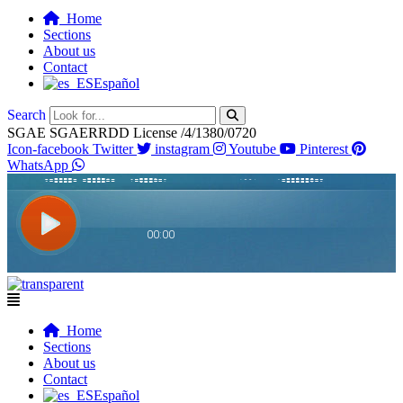
Home
Sections
About us
Contact
Español
Search
SGAE SGAERRDD License /4/1380/0720
Icon-facebook
Twitter
instagram
Youtube
Pinterest
WhatsApp
Flyout
Menu
Home
Sections
About us
Contact
Español