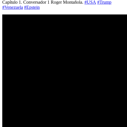
Capítulo 1. Conversador 1 Roger Montañola.
#USA
#Trump
#Venezuela
#Epstein