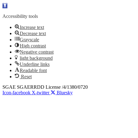
Open toolbar
Accessibility tools
Increase text
Decrease text
Grayscale
High contrast
Negative contrast
light background
Underline links
Readable font
Reset
Skip
SGAE SGAERRDD License /4/1380/0720
to
Icon-facebook
X-twitter
Bluesky
content