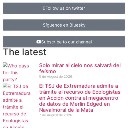
Follow us on twitter
Síguenos en Bluesky
Subscribe to our channel
The latest
Solo mirar al cielo nos salvará del
feísmo
9 de August de 2026
El TSJ de Extremadura admite a
trámite el recurso de Ecologistas
en Acción contra el megacentro
de datos de Merlin Edged en
Navalmoral de la Mata
7 de August de 2026