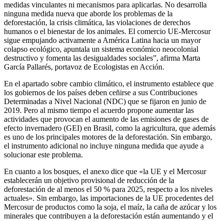
medidas vinculantes ni mecanismos para aplicarlas. No desarrolla
ninguna medida nueva que aborde los problemas de la
deforestación, la crisis climática, las violaciones de derechos
humanos o el bienestar de los animales. El comercio UE-Mercosur
sigue empujando activamente a América Latina hacia un mayor
colapso ecológico, apuntala un sistema económico neocolonial
destructivo y fomenta las desigualdades sociales”, afirma Marta
García Pallarés, portavoz de Ecologistas en Acción.
En el apartado sobre cambio climático, el instrumento establece que
los gobiernos de los países deben ceñirse a sus Contribuciones
Determinadas a Nivel Nacional (NDC) que se fijaron en junio de
2019. Pero al mismo tiempo el acuerdo propone aumentar las
actividades que provocan el aumento de las emisiones de gases de
efecto invernadero (GEI) en Brasil, como la agricultura, que además
es uno de los principales motores de la deforestación. Sin embargo,
el instrumento adicional no incluye ninguna medida que ayude a
solucionar este problema.
En cuanto a los bosques, el anexo dice que «la UE y el Mercosur
establecerán un objetivo provisional de reducción de la
deforestación de al menos el 50 % para 2025, respecto a los niveles
actuales». Sin embargo, las importaciones de la UE procedentes del
Mercosur de productos como la soja, el maíz, la caña de azúcar y los
minerales que contribuyen a la deforestación están aumentando y el