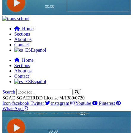
Home
Sections
About us
Contact
Español
Home
Sections
About us
Contact
Español
Search
SGAE SGAERRDD License /4/1380/0720
Icon-facebook
Twitter
instagram
Youtube
Pinterest
WhatsApp