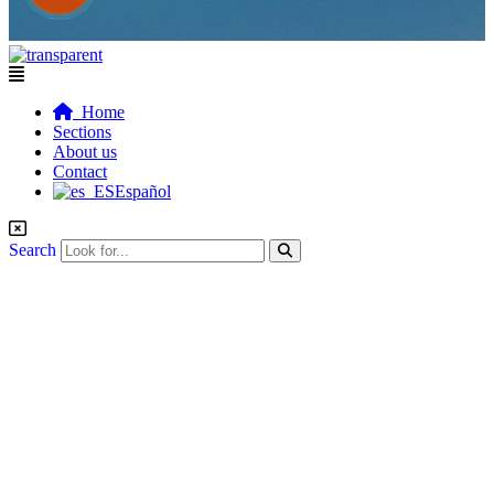
Flyout
Menu
Home
Sections
About us
Contact
Español
Search