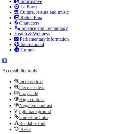
Informative
La Porra
Culture, leisure and music
Retina Fina
Characters
Science and Technology
Health & Wellness
Parliamentary information
International
Humor
Open toolbar
Accessibility tools
Increase text
Decrease text
Grayscale
High contrast
Negative contrast
light background
Underline links
Readable font
Reset