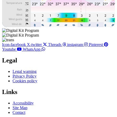
Icon-facebook
X-twitter
Threads
instagram
Pinterest
Youtube
WhatsApp
Legal
Main
Legal warning
Menu
Privacy Policy
Cookies policy
Links
Main
Accessibility
Menu
Site Map
Contact