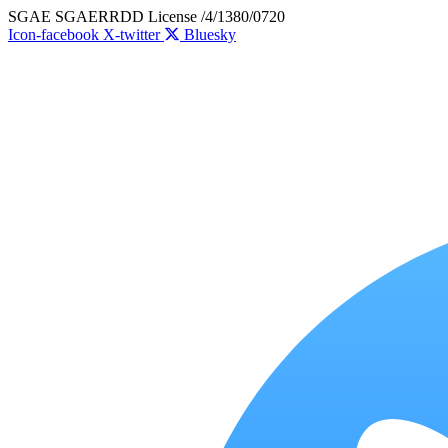
Skip
SGAE SGAERRDD License /4/1380/0720
to
Icon-facebook
X-twitter
Bluesky
content