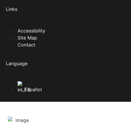
Links
Accessibility
Site Map
Contact
Language
Español
SGAE SGAERRDD License /4/1380/0720