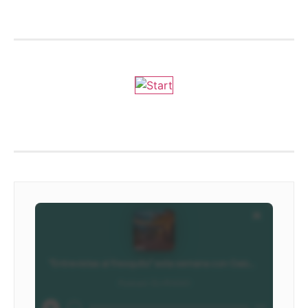
We are on ZENOradio
Ivoox - DLVradio