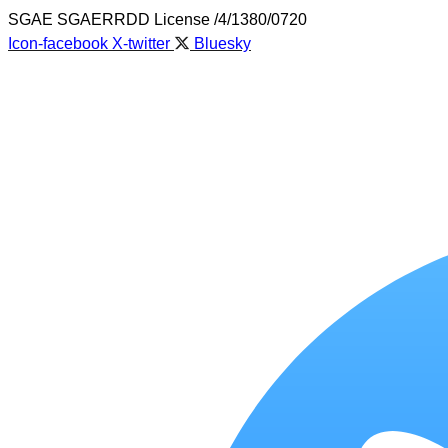
Skip
SGAE SGAERRDD License /4/1380/0720
to
Icon-facebook
X-twitter
Bluesky
content