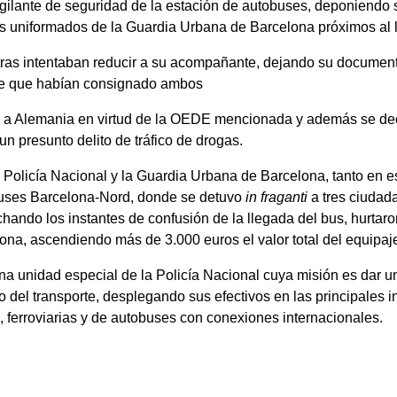
vigilante de seguridad de la estación de autobuses, deponiendo 
vos uniformados de la Guardia Urbana de Barcelona próximos al l
entras intentaban reducir a su acompañante, dejando su documen
aje que habían consignado ambos
ado a Alemania en virtud de la OEDE mencionada y además se de
n presunto delito de tráfico de drogas.
a Policía Nacional y la Guardia Urbana de Barcelona, tanto en 
obuses Barcelona-Nord, donde se detuvo
in fraganti
a tres ciudad
chando los instantes de confusión de la llegada del bus, hurtar
ona, ascendiendo más de 3.000 euros el valor total del equipaje
na unidad especial de la Policía Nacional cuya misión es dar un
del transporte, desplegando sus efectivos en las principales in
 ferroviarias y de autobuses con conexiones internacionales.