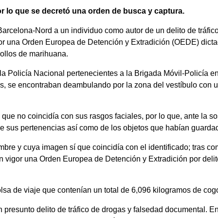
or lo que se decretó una orden de busca y captura.
rcelona-Nord a un individuo como autor de un delito de tráfico 
gor una Orden Europea de Detención y Extradición (OEDE) dicta
gollos de marihuana.
 Policía Nacional pertenecientes a la Brigada Móvil-Policía en
nas, se encontraban deambulando por la zona del vestíbulo con u
ad que no coincidía con sus rasgos faciales, por lo que, ante l
o de sus pertenencias así como de los objetos que habían guarda
ombre y cuya imagen sí que coincidía con el identificado; tras co
n vigor una Orden Europea de Detención y Extradición por delit
olsa de viaje que contenían un total de 6,096 kilogramos de cog
 presunto delito de tráfico de drogas y falsedad documental. En