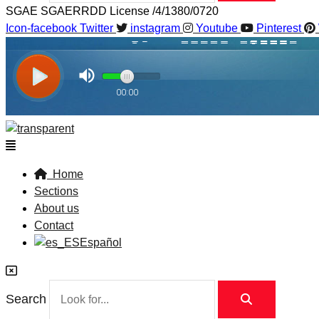
SGAE SGAERRDD License /4/1380/0720
Icon-facebook
Twitter
instagram
Youtube
Pinterest
Flyout
Menu
Home
Sections
About us
Contact
Español
Search