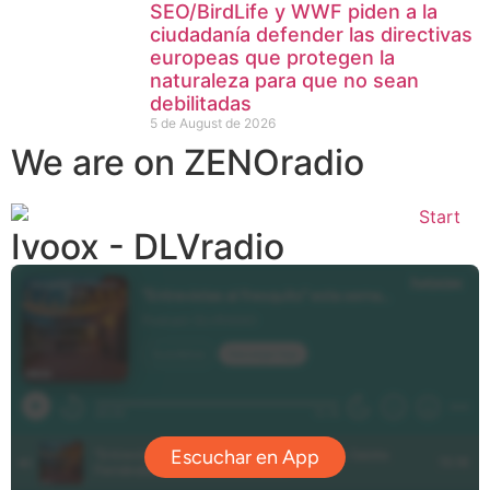
SEO/BirdLife y WWF piden a la
ciudadanía defender las directivas
europeas que protegen la
naturaleza para que no sean
debilitadas
5 de August de 2026
We are on ZENOradio
Ivoox - DLVradio