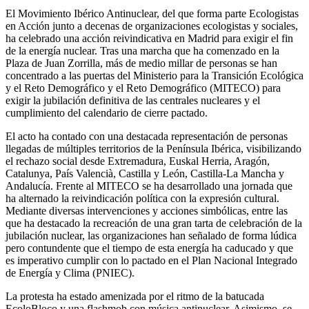
El Movimiento Ibérico Antinuclear, del que forma parte Ecologistas
en Acción junto a decenas de organizaciones ecologistas y sociales,
ha celebrado una acción reivindicativa en Madrid para exigir el fin
de la energía nuclear. Tras una marcha que ha comenzado en la
Plaza de Juan Zorrilla, más de medio millar de personas se han
concentrado a las puertas del Ministerio para la Transición Ecológica
y el Reto Demográfico y el Reto Demográfico (MITECO) para
exigir la jubilación definitiva de las centrales nucleares y el
cumplimiento del calendario de cierre pactado.
El acto ha contado con una destacada representación de personas
llegadas de múltiples territorios de la Península Ibérica, visibilizando
el rechazo social desde Extremadura, Euskal Herria, Aragón,
Catalunya, País Valencià, Castilla y León, Castilla-La Mancha y
Andalucía. Frente al MITECO se ha desarrollado una jornada que
ha alternado la reivindicación política con la expresión cultural.
Mediante diversas intervenciones y acciones simbólicas, entre las
que ha destacado la recreación de una gran tarta de celebración de la
jubilación nuclear, las organizaciones han señalado de forma lúdica
pero contundente que el tiempo de esta energía ha caducado y que
es imperativo cumplir con lo pactado en el Plan Nacional Integrado
de Energía y Clima (PNIEC).
La protesta ha estado amenizada por el ritmo de la batucada
EcoloBloco y una flashmob con música antinuclear. Asimismo, se