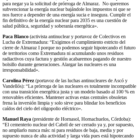
para negar ya la solicitud de prórroga de Almaraz. No queremos
subvencionar la energía nuclear bajándole los impuestos ni que se
nos fuerce a depender de una energía sucia e insegura. Cumplir el
fin definitivo de la energía nuclear para 2035 es una cuestión de
salud pública, seguridad y soberanía energética».
Paca Blanco
(activista antinuclear y portavoz de Colectivos en
Lucha de Extremadura: “Exigimos el cumplimiento estricto del
cierre de Almaraz I porque no podemos seguir hipotecando el futuro
de territorios como Extremadura ni acumulando unos residuos
radiactivos cuya factura y gestión acabaremos pagando de nuestro
bolsillo durante generaciones. Alargar las nucleares es una
irresponsabilidad».
Carolina Pérez
(portavoz de las luchas antinucleares de Ascó y
Vandellós): “La prórroga de las nucleares es totalmente incompatible
con una transición energética justa y un modelo basado al 100 % en
renovables eficientes. Mantener activas estas centrales obsoletas
frena la inversión limpia y solo sirve para blindar los beneficios
caídos del cielo del oligopolio eléctrico».
Manuel Raya
(presidente de Hornasol, Hornachuelos, Córdoba):
“El cementerio nuclear del Cabril de ser cerrado ya y, por supuesto,
no ampliarlo nunca más: ni para residuos de baja, media y por
supuesto nunca de alta actividad y larga vida pues está hipotecando