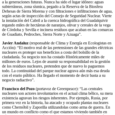
a la generaciones futuras. Nunca ha sido el lugar idóneo: aguas
subterráneas, zona sísmica, pegado a la Reserva de la Biosfera
Dehesas de Sierra Morena y con filtraciones e infiltraciones de agua,
según actas de inspección del Consejo de Seguridad Nuclear. Vierte
la instalación del Cabril a la cuenca hidrográfica del Guadalquivir
regando miles de hectáreas de naranjos, olivar y cereales de la vega
de Córdoba y Sevilla e incinera residuos que acaban en las comarcas
de Guadiato, Pedroches, Sierra Norte y Azuaga”.
Javier Andaluz
(responsable de Clima y Energía en Ecologistas en
Acción): “El motivo real de las pretensiones de las grandes eléctricas
nucleares es proteger sus beneficios a costa del bolsillo de la
ciudadanía. Su negocio nos ha costado Históricamente miles de
millones de euros. Lejos de asumir su responsabilidad en la gestión
de los residuos nucleares, pretenden que de nuevo lo paguemos
todo. La continuidad del parque nuclear agrava aún más esa deuda
con el erario público. Ha llegado el momento de decir basta a su
negocio radiactivo”.
Francisco del Pozo
(portavoz de Greenpeace): “Las centrales
nucleares son actores involuntarios en el actual clima bélico, su mera
existencia agravan los riesgos inherentes. Por ejemplo, Rusia, por
primera vez en la historia, ha atacado y ocupado plantas nucleares
como Chernóbil y Zaporilla utilizandolas como arma de guerra. En
un mundo en conflicto como el que estamos viviendo también en