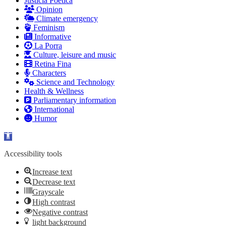
Justicia Poética
Opinion
Climate emergency
Feminism
Informative
La Porra
Culture, leisure and music
Retina Fina
Characters
Science and Technology
Health & Wellness
Parliamentary information
International
Humor
Open toolbar
Accessibility tools
Increase text
Decrease text
Grayscale
High contrast
Negative contrast
light background