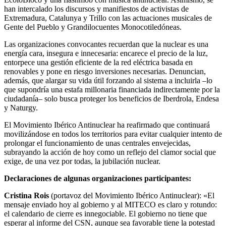
han intercalado los discursos y manifiestos de activistas de
Extremadura, Catalunya y Trillo con las actuaciones musicales de
Gente del Pueblo y Grandilocuentes Monocotiledóneas.
Las organizaciones convocantes recuerdan que la nuclear es una
energía cara, insegura e innecesaria: encarece el precio de la luz,
entorpece una gestión eficiente de la red eléctrica basada en
renovables y pone en riesgo inversiones necesarias. Denuncian,
además, que alargar su vida útil forzando al sistema a incluirla –lo
que supondría una estafa millonaria financiada indirectamente por la
ciudadanía– solo busca proteger los beneficios de Iberdrola, Endesa
y Naturgy.
El Movimiento Ibérico Antinuclear ha reafirmado que continuará
movilizándose en todos los territorios para evitar cualquier intento de
prolongar el funcionamiento de unas centrales envejecidas,
subrayando la acción de hoy como un reflejo del clamor social que
exige, de una vez por todas, la jubilación nuclear.
Declaraciones de algunas organizaciones participantes:
Cristina Rois
(portavoz del Movimiento Ibérico Antinuclear): «El
mensaje enviado hoy al gobierno y al MITECO es claro y rotundo:
el calendario de cierre es innegociable. El gobierno no tiene que
esperar al informe del CSN, aunque sea favorable tiene la potestad