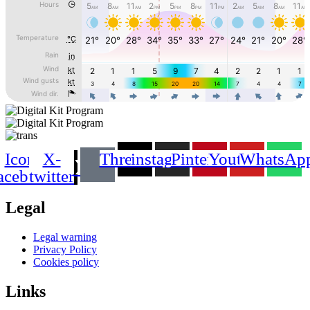
Icon-
X-
Threads
instagram
Pinterest
Youtube
WhatsAp
acebook
twitter
Legal
Main
Legal warning
Menu
Privacy Policy
Cookies policy
Links