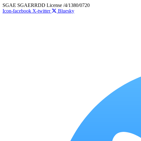
Skip
SGAE SGAERRDD License /4/1380/0720
to
Icon-facebook
X-twitter
Bluesky
content