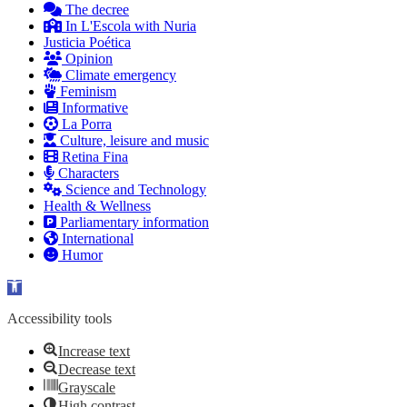
The decree
In L'Escola with Nuria
Justicia Poética
Opinion
Climate emergency
Feminism
Informative
La Porra
Culture, leisure and music
Retina Fina
Characters
Science and Technology
Health & Wellness
Parliamentary information
International
Humor
Open toolbar
Accessibility tools
Increase text
Decrease text
Grayscale
High contrast