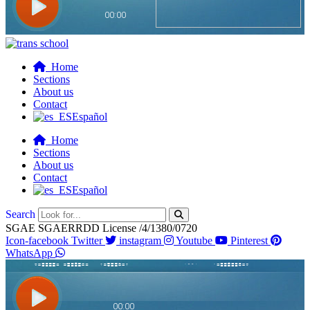
Home
Sections
About us
Contact
Español
Home
Sections
About us
Contact
Español
Search
SGAE SGAERRDD License /4/1380/0720
Icon-facebook
Twitter
instagram
Youtube
Pinterest
WhatsApp