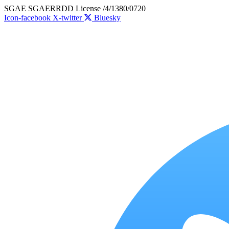
Skip
SGAE SGAERRDD License /4/1380/0720
to
Icon-facebook
X-twitter
Bluesky
content