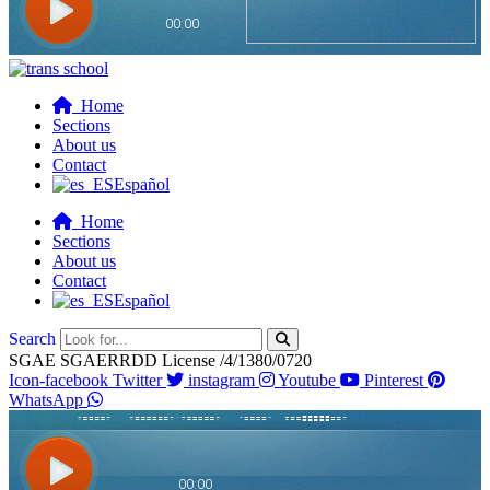
Home
Sections
About us
Contact
Español
Home
Sections
About us
Contact
Español
Search
SGAE SGAERRDD License /4/1380/0720
Icon-facebook
Twitter
instagram
Youtube
Pinterest
WhatsApp