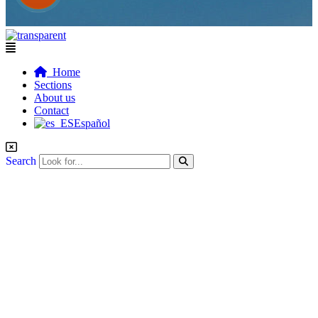
Flyout
Menu
Home
Sections
About us
Contact
Español
Search