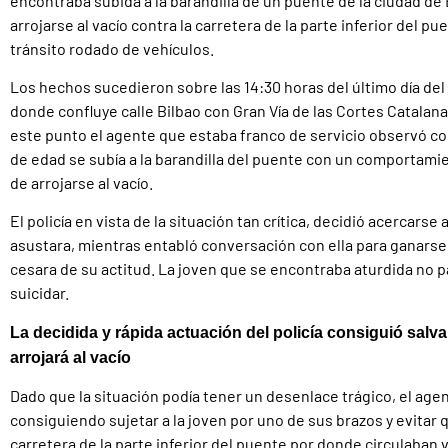
encontraba subida a la barandilla de un puente de la ciudad de
arrojarse al vacío contra la carretera de la parte inferior del p
tránsito rodado de vehículos.
Los hechos sucedieron sobre las 14:30 horas del último día de
donde confluye calle Bilbao con Gran Vía de las Cortes Catalana
este punto el agente que estaba franco de servicio observó c
de edad se subía a la barandilla del puente con un comportami
de arrojarse al vacío.
El policía en vista de la situación tan crítica, decidió acercars
asustara, mientras entabló conversación con ella para ganarse
cesara de su actitud. La joven que se encontraba aturdida no p
suicidar.
La decidida y rápida actuación del policía consiguió salvar
arrojará al vacío
Dado que la situación podía tener un desenlace trágico, el age
consiguiendo sujetar a la joven por uno de sus brazos y evitar qu
carretera de la parte inferior del puente por donde circulaban 