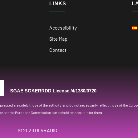
LINKS
L
Accessibility
Site Map
Contact
SGAE SGAERRDD License /4/1380/0720
essed are solely those of the author(s) and do not necessarily reflect those of the Eur
on nor the European Commission can be held responsible for them.
© 2026
DLVRADIO