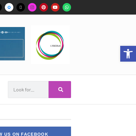
Op
W US ON FACEBOOK