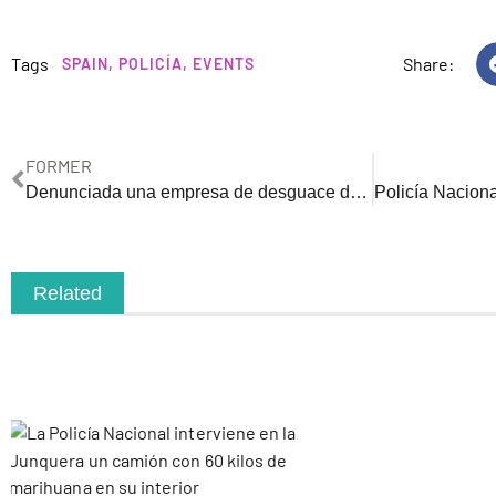
Tags
Share:
SPAIN
,
POLICÍA
,
EVENTS
FORMER
Denunciada una empresa de desguace de vehículos de Taradell por verter reiteradamente residuos en el río Gurri a su paso por Vic
Related