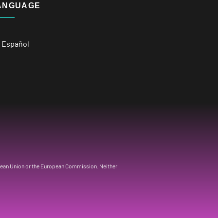
ANGUAGE
Español
opean Union or the European Commission. Neither