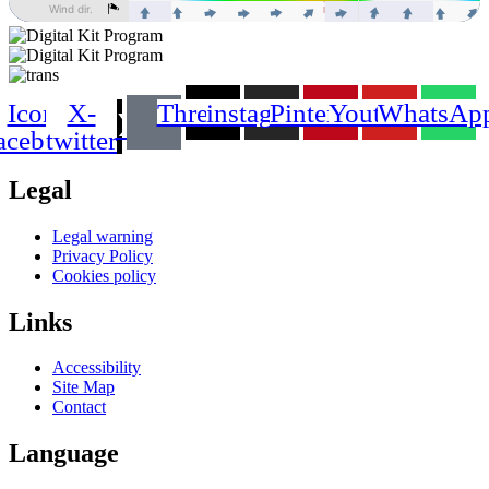
Icon-
X-
Threads
instagram
Pinterest
Youtube
WhatsAp
acebook
twitter
Legal
Main
Legal warning
Menu
Privacy Policy
Cookies policy
Links
Main
Accessibility
Menu
Site Map
Contact
Language