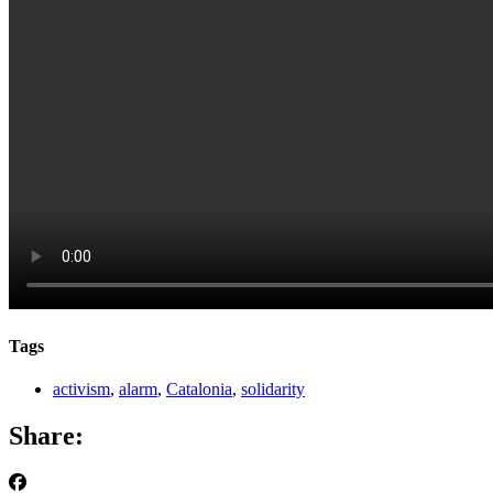
Tags
activism
,
alarm
,
Catalonia
,
solidarity
Share: