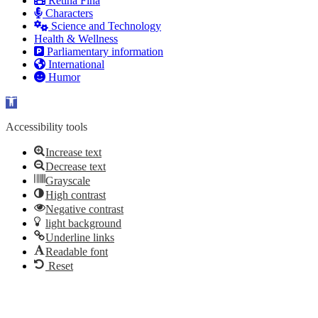
Retina Fina
Characters
Science and Technology
Health & Wellness
Parliamentary information
International
Humor
Open toolbar
Accessibility tools
Increase text
Decrease text
Grayscale
High contrast
Negative contrast
light background
Underline links
Readable font
Reset