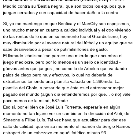
Madrid contra su ‘Bestia negra’, que son todos los equipos que
juegan cerrados y con capacidad de hacer daño a la contra.
Sí, yo me mantengo en que Benfica y el ManCity son espejismos,
uno mucho menor en cuanto a calidad individual y el otro viviendo
de las rentas de lo que en su momento fue el Guardiolismo, hoy
muy disminuido por el avance natural del fútbol y un equipo que se
sabe desnivelado a pesar de putimilmillones de gasto.
El llamado ‘cholismo’ me parece una mierda que encumbra el
juego mediocre, pero por lo menos es un sello de identidad -
güevos antes que juegos-, no como lo de Arbeloa que va dando
palos de ciego pero muy efectivos, lo cual no debería de
extrañarnos teniendo una plantilla valuada en 1.380mde. La
plantilla del Cholo, a pesar de que éste es el entrenador mejor
pagado del mundo (algún día entenderemos por qué… o no) vale
poco menos de la mitad, 587mde.
Eso sí, por el bien de José Luis Torrente, esperaría en algún
momento no tan lejano ver un cambio en la dirección del Aleti, de
Simeone a Filipe Luís. Tal vez haya que actualizar para dar ese
salto de calidad, que en su momento el mamón de Sergio Ramos
estropeó de un cabezazo en aquél fatídico minuto 93.