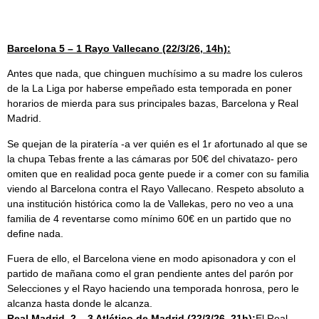
Barcelona 5 – 1 Rayo Vallecano (22/3/26, 14h):
Antes que nada, que chinguen muchísimo a su madre los culeros
de la La Liga por haberse empeñado esta temporada en poner
horarios de mierda para sus principales bazas, Barcelona y Real
Madrid.
Se quejan de la piratería -a ver quién es el 1r afortunado al que se
la chupa Tebas frente a las cámaras por 50€ del chivatazo- pero
omiten que en realidad poca gente puede ir a comer con su familia
viendo al Barcelona contra el Rayo Vallecano. Respeto absoluto a
una institución histórica como la de Vallekas, pero no veo a una
familia de 4 reventarse como mínimo 60€ en un partido que no
define nada.
Fuera de ello, el Barcelona viene en modo apisonadora y con el
partido de mañana como el gran pendiente antes del parón por
Selecciones y el Rayo haciendo una temporada honrosa, pero le
alcanza hasta donde le alcanza.
Real Madrid 2 – 3 Atlético de Madrid (22/3/26, 21h):
El Real