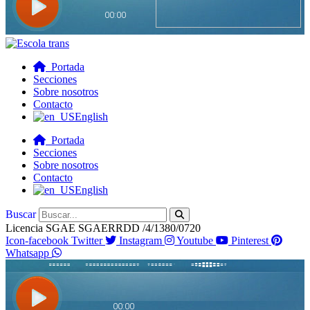
Portada
Secciones
Sobre nosotros
Contacto
English
Portada
Secciones
Sobre nosotros
Contacto
English
Buscar
Licencia SGAE SGAERRDD /4/1380/0720
Icon-facebook
Twitter
Instagram
Youtube
Pinterest
Whatsapp