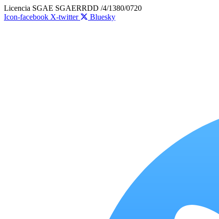
Ir
Licencia SGAE SGAERRDD /4/1380/0720
al
Icon-facebook
X-twitter
Bluesky
contenido