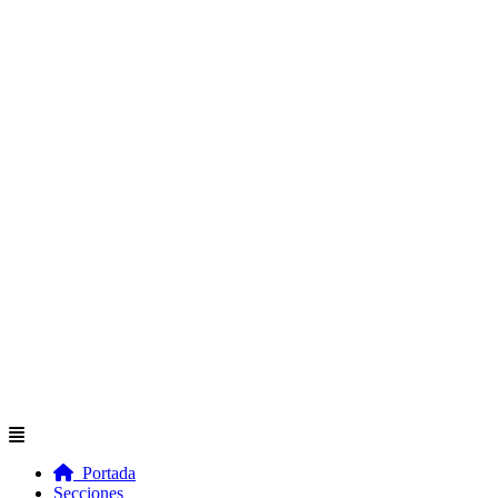
Flyout
Menu
Portada
Secciones