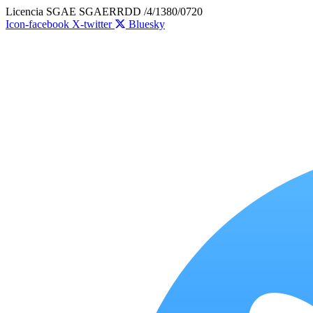
Ir
Licencia SGAE SGAERRDD /4/1380/0720
al
Icon-facebook
X-twitter
Bluesky
contenido