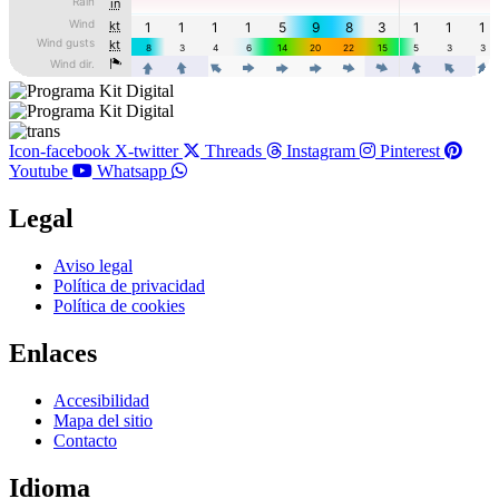
Icon-facebook
X-twitter
Threads
Instagram
Pinterest
Youtube
Whatsapp
Legal
Main
Aviso legal
Menu
Política de privacidad
Política de cookies
Enlaces
Main
Accesibilidad
Menu
Mapa del sitio
Contacto
Idioma