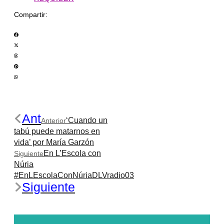
Compartir:
Ant
‘Cuando un
Anterior
tabú puede matarnos en
vida’ por María Garzón
En L’Escola con
Siguiente
Núria
#EnLEscolaConNúriaDLVradio03
Siguiente