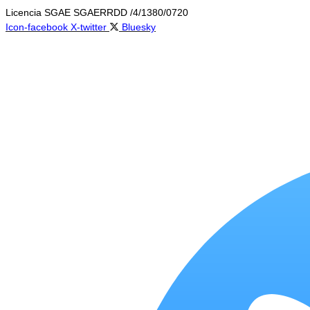
Ir
Licencia SGAE SGAERRDD /4/1380/0720
al
Icon-facebook
X-twitter
Bluesky
contenido