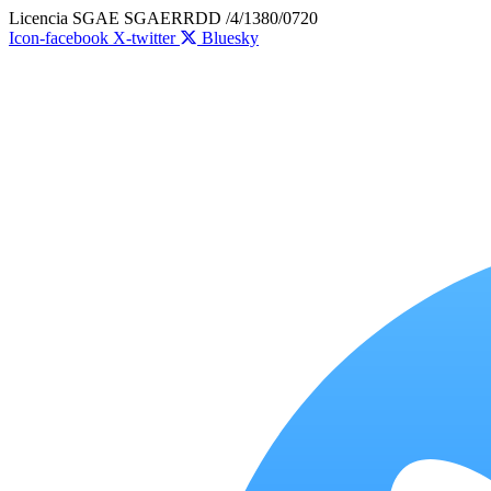
Ir
Licencia SGAE SGAERRDD /4/1380/0720
al
Icon-facebook
X-twitter
Bluesky
contenido