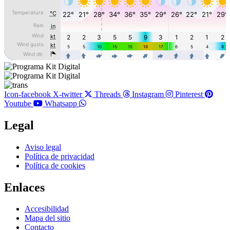
Icon-facebook
X-twitter
Threads
Instagram
Pinterest
Youtube
Whatsapp
Legal
Main
Aviso legal
Menu
Política de privacidad
Política de cookies
Enlaces
Main
Accesibilidad
Menu
Mapa del sitio
Contacto