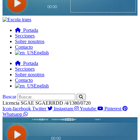
Portada
Secciones
Sobre nosotros
Contacto
English
Portada
Secciones
Sobre nosotros
Contacto
English
Buscar
Licencia SGAE SGAERRDD /4/1380/0720
Icon-facebook
Twitter
Instagram
Youtube
Pinterest
Whatsapp