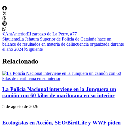
Ant
Anterior
El zarpazo de La Perry, #77
Siguiente
La Jefatura Superior de Policía de Cataluña hace un
balance de resultados en materia de delincuencia organizada durante
el año 2024
Siguiente
Relacionado
La Policía Nacional interviene en la Junquera un
camión con 60 kilos de marihuana en su interior
5 de agosto de 2026
Ecologistas en Acción, SEO/BirdLife y WWF piden