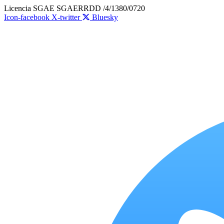
Ir
Licencia SGAE SGAERRDD /4/1380/0720
al
Icon-facebook
X-twitter
Bluesky
contenido