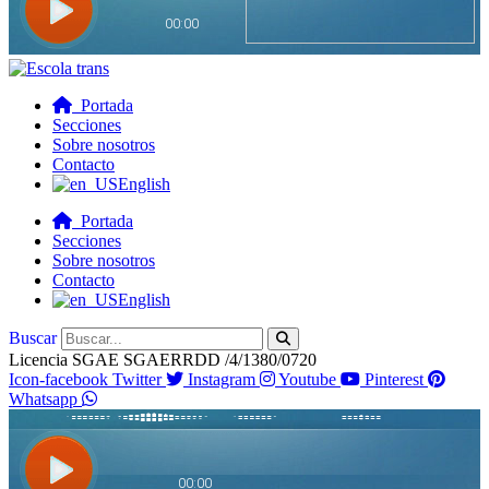
Portada
Secciones
Sobre nosotros
Contacto
English
Portada
Secciones
Sobre nosotros
Contacto
English
Buscar
Licencia SGAE SGAERRDD /4/1380/0720
Icon-facebook
Twitter
Instagram
Youtube
Pinterest
Whatsapp