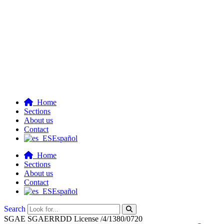
Home
Sections
About us
Contact
Español
Home
Sections
About us
Contact
Español
Search
SGAE SGAERRDD License /4/1380/0720