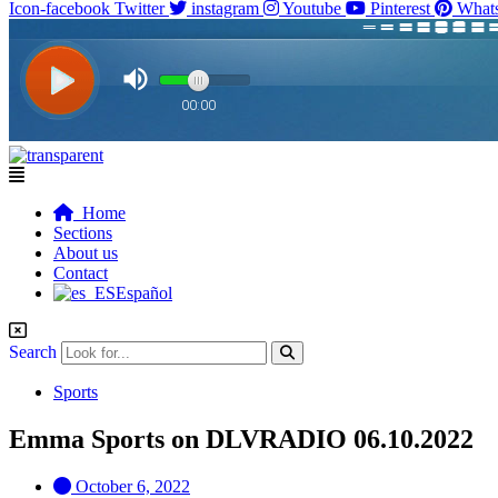
Icon-facebook
Twitter
instagram
Youtube
Pinterest
What
Flyout
Menu
Home
Sections
About us
Contact
Español
Search
Sports
Emma Sports on DLVRADIO 06.10.2022
October 6, 2022