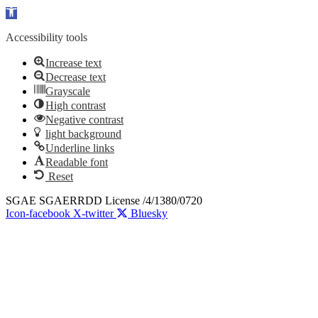
Open toolbar
Accessibility tools
Increase text
Decrease text
Grayscale
High contrast
Negative contrast
light background
Underline links
Readable font
Reset
Skip
SGAE SGAERRDD License /4/1380/0720
to
Icon-facebook
X-twitter
Bluesky
content