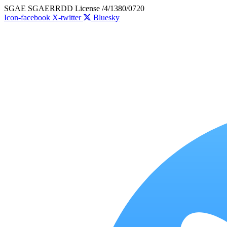
Skip
SGAE SGAERRDD License /4/1380/0720
to
Icon-facebook
X-twitter
Bluesky
content