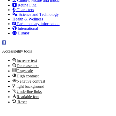
Culture, leisure and music
Retina Fina
Characters
Science and Technology
Health & Wellness
Parliamentary information
International
Humor
Open toolbar
Accessibility tools
Increase text
Decrease text
Grayscale
High contrast
Negative contrast
light background
Underline links
Readable font
Reset