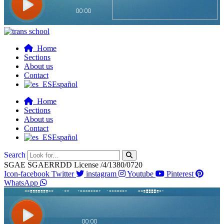
Home
Sections
About us
Contact
Español
Home
Sections
About us
Contact
Español
Search
SGAE SGAERRDD License /4/1380/0720
Icon-facebook
Twitter
instagram
Youtube
Pinterest
WhatsApp