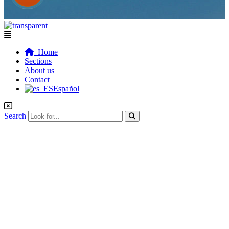
Flyout
Menu
Home
Sections
About us
Contact
Español
Search