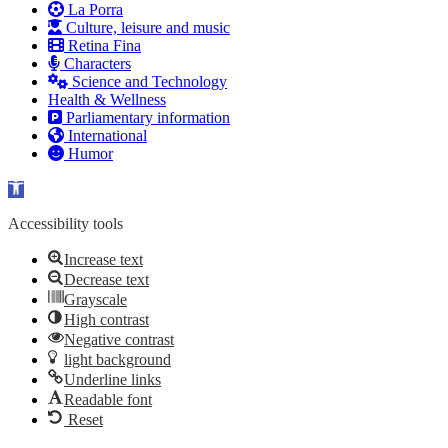
La Porra
Culture, leisure and music
Retina Fina
Characters
Science and Technology
Health & Wellness
Parliamentary information
International
Humor
Open toolbar
Accessibility tools
Increase text
Decrease text
Grayscale
High contrast
Negative contrast
light background
Underline links
Readable font
Reset