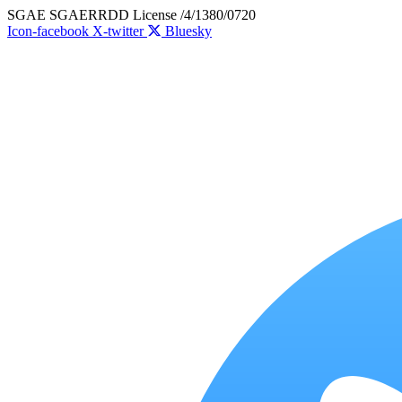
Skip
SGAE SGAERRDD License /4/1380/0720
to
Icon-facebook
X-twitter
Bluesky
content