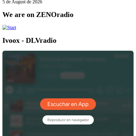
5 de August de 2026
We are on ZENOradio
Ivoox - DLVradio