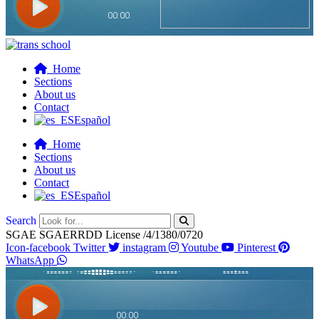
Home
Sections
About us
Contact
Español
Home
Sections
About us
Contact
Español
Search
SGAE SGAERRDD License /4/1380/0720
Icon-facebook
Twitter
instagram
Youtube
Pinterest
WhatsApp