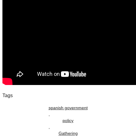
Tags
spanish government
,
policy
,
Gathering