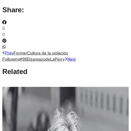
Share:
Prev
Former
Cultura de la violación
Following
#98ElzarpazodeLaPerry
Next
Related