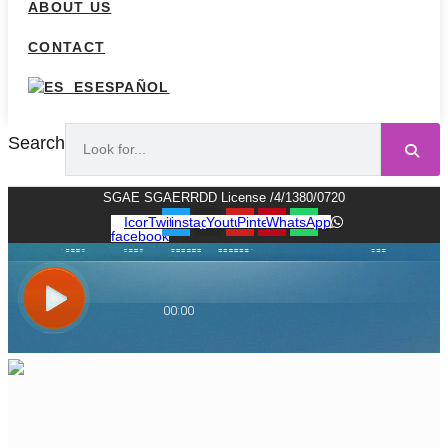
ABOUT US
CONTACT
ESPAÑOL
Search
SGAE SGAERRDD License /4/1380/0720
Icon-
Twitter
instagram
Youtube
Pinterest
WhatsApp
facebook