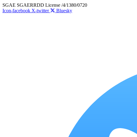
Skip
SGAE SGAERRDD License /4/1380/0720
to
Icon-facebook
X-twitter
Bluesky
content