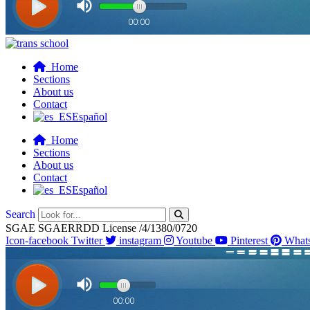
Home
Sections
About us
Contact
Español
Home
Sections
About us
Contact
Español
Search
SGAE SGAERRDD License /4/1380/0720
Icon-facebook
Twitter
instagram
Youtube
Pinterest
What