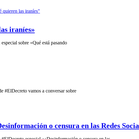
as iraníes»
n especial sobre «Qué está pasando
l de #ElDecreto vamos a conversar sobre
Desinformación o censura en las Redes Socia
de #ElDecreto especial «¿Desinformación o censura en las