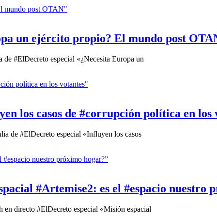
ropa un ejército propio? El mundo post OTA
ulia de #ElDecreto especial «¿Necesita Europa un
yen los casos de #corrupción política en los
tulia de #ElDecreto especial «Influyen los casos
espacial #Artemise2: es el #espacio nuestro
0h en directo #ElDecreto especial «Misión espacial