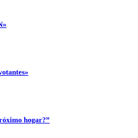
N»
 votantes»
 próximo hogar?”