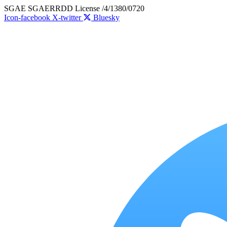
Skip
SGAE SGAERRDD License /4/1380/0720
to
Icon-facebook
X-twitter
Bluesky
content