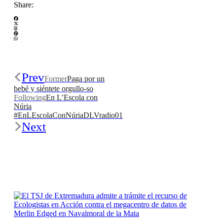
Share:
Prev
Former
Paga por un
bebé y siéntete orgullo-so
Following
En L’Escola con
Núria
#EnLEscolaConNúriaDLVradio01
Next
Related