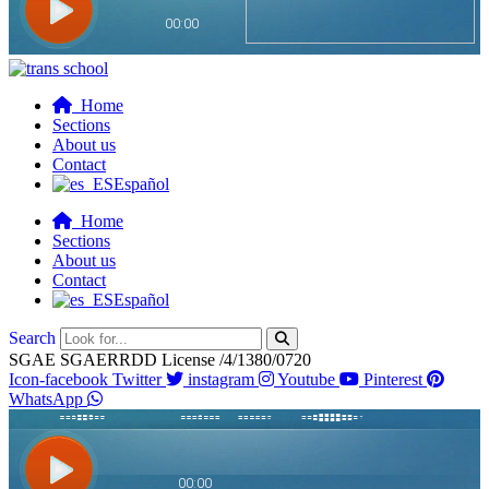
Home
Sections
About us
Contact
Español
Home
Sections
About us
Contact
Español
Search
SGAE SGAERRDD License /4/1380/0720
Icon-facebook
Twitter
instagram
Youtube
Pinterest
WhatsApp