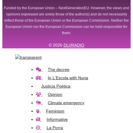
Funded by the European Union – NextGenerationEU. However, the views and
opinions expressed are solely those of the author(s) and do not necessarily
reflect those of the European Union or the European Commission. Neither the
European Union nor the European Commission can be held responsible for
them.
© 2026
DLVRADIO
The decree
In L'Escola with Nuria
Justicia Poética
Opinion
Climate emergency
Feminism
Informative
La Porra