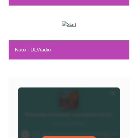
Ivoox - DLVradio