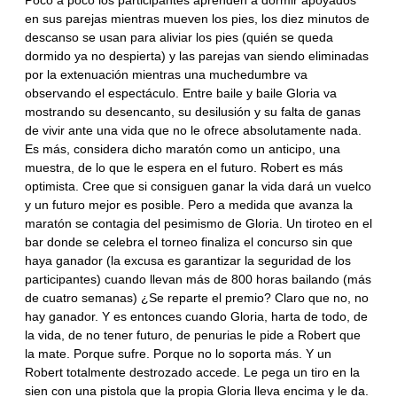
Poco a poco los participantes aprenden a dormir apoyados
en sus parejas mientras mueven los pies, los diez minutos de
descanso se usan para aliviar los pies (quién se queda
dormido ya no despierta) y las parejas van siendo eliminadas
por la extenuación mientras una muchedumbre va
observando el espectáculo. Entre baile y baile Gloria va
mostrando su desencanto, su desilusión y su falta de ganas
de vivir ante una vida que no le ofrece absolutamente nada.
Es más, considera dicho maratón como un anticipo, una
muestra, de lo que le espera en el futuro. Robert es más
optimista. Cree que si consiguen ganar la vida dará un vuelco
y un futuro mejor es posible. Pero a medida que avanza la
maratón se contagia del pesimismo de Gloria. Un tiroteo en el
bar donde se celebra el torneo finaliza el concurso sin que
haya ganador (la excusa es garantizar la seguridad de los
participantes) cuando llevan más de 800 horas bailando (más
de cuatro semanas) ¿Se reparte el premio? Claro que no, no
hay ganador. Y es entonces cuando Gloria, harta de todo, de
la vida, de no tener futuro, de penurias le pide a Robert que
la mate. Porque sufre. Porque no lo soporta más. Y un
Robert totalmente destrozado accede. Le pega un tiro en la
sien con una pistola que la propia Gloria lleva encima y le da.