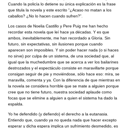
Cuando la policía lo detiene su única explicación es la frase
que titula la novela y este escrito “¿Acaso no matan a los
caballos? ¿No lo hacen cuando sufren?”.
Los casos de Noelia Castillo y Pere Puig me han hecho
recordar esta novela que leí hace ya décadas. Y es que
ambos, inevitablemente, me han recordado a Gloria. Sin
futuro, sin expectativas, sin ilusiones porque cuando
aparecen son imposibles. Y sin poder hacer nada (o si haces
no sirve) por culpa de un sistema, de una sociedad que, al
igual que la muchedumbre que se acerca a ver los bailarines
destrozados y el espectáculo consiste en maravillarte porque
consigan seguir de pie y moviéndose, sólo hace eso: mira, se
maravilla, comenta y ya. Con la diferencia de que mientras en
la novela se considera horrible que se mate a alguien porque
cree que no tiene futuro, nuestra sociedad aplaude como
focas que se elimine a alguien a quien el sistema ha dado la
espalda.
Yo he defendido (y defiendo) el derecho a la eutanasia.
Entiendo que, cuando ya no queda nada que hacer excepto
esperar y dicha espera implica un sufrimiento desmedido, es