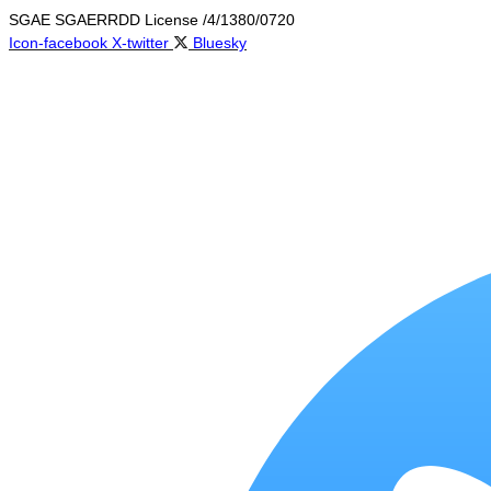
Skip
SGAE SGAERRDD License /4/1380/0720
to
Icon-facebook
X-twitter
Bluesky
content