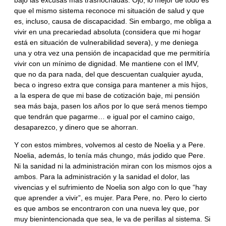
bajo las excusas más trasnochadas. Ojo, lo mejor de todo es
que el mismo sistema reconoce mi situación de salud y que
es, incluso, causa de discapacidad. Sin embargo, me obliga a
vivir en una precariedad absoluta (considera que mi hogar
está en situación de vulnerabilidad severa), y me deniega
una y otra vez una pensión de incapacidad que me permitiría
vivir con un mínimo de dignidad. Me mantiene con el IMV,
que no da para nada, del que descuentan cualquier ayuda,
beca o ingreso extra que consiga para mantener a mis hijos,
a la espera de que mi base de cotización baje, mi pensión
sea más baja, pasen los años por lo que será menos tiempo
que tendrán que pagarme… e igual por el camino caigo,
desaparezco, y dinero que se ahorran.
Y con estos mimbres, volvemos al cesto de Noelia y a Pere.
Noelia, además, lo tenía más chungo, más jodido que Pere.
Ni la sanidad ni la administración miran con los mismos ojos a
ambos. Para la administración y la sanidad el dolor, las
vivencias y el sufrimiento de Noelia son algo con lo que “hay
que aprender a vivir”, es mujer. Para Pere, no. Pero lo cierto
es que ambos se encontraron con una nueva ley que, por
muy bienintencionada que sea, le va de perillas al sistema. Si