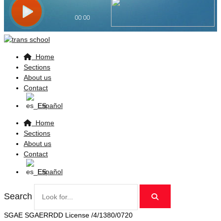
Home
Sections
About us
Contact
Español
Home
Sections
About us
Contact
Español
Search
SGAE SGAERRDD License /4/1380/0720