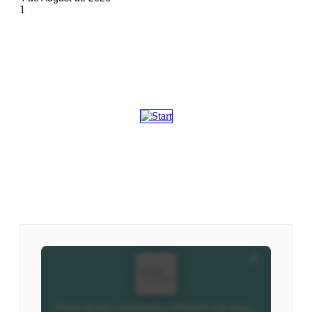
We are on ZENOradio
Ivoox - DLVradio