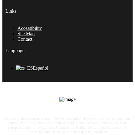
Links
Main
Accessibility
Menu
Site Map
Contact
Language
Main
Español
Menu
SGAE SGAERRDD License /4/1380/0720
Funded by the European Union – NextGenerationEU. However, the views and opinions
expressed are solely those of the author(s) and do not necessarily reflect those of the
European Union or the European Commission. Neither the European Union nor the
European Commission can be held responsible for them.