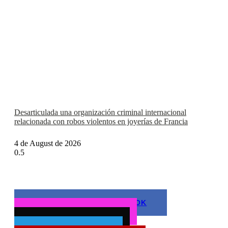
Desarticulada una organización criminal internacional
relacionada con robos violentos en joyerías de Francia
4 de August de 2026
FOLLOW US ON FACEBOOK
Síguenos en Instagram
Follow us on twitter