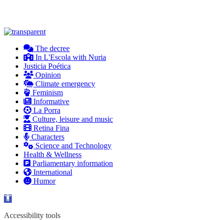
© 2026
DLVRADIO
The decree
In L'Escola with Nuria
Justicia Poética
Opinion
Climate emergency
Feminism
Informative
La Porra
Culture, leisure and music
Retina Fina
Characters
Science and Technology
Health & Wellness
Parliamentary information
International
Humor
Open toolbar
Accessibility tools